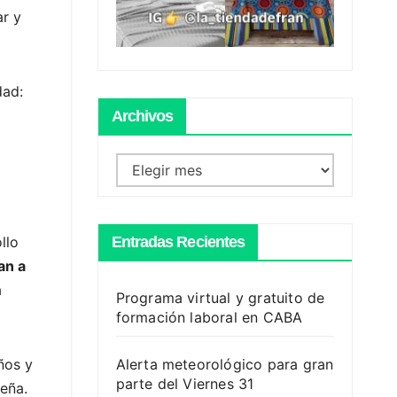
ar y
dad:
Archivos
Archivos
Entradas Recientes
llo
an a
a
Programa virtual y gratuito de
formación laboral en CABA
Alerta meteorológico para gran
ños y
parte del Viernes 31
teña.