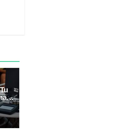
 Tu
na