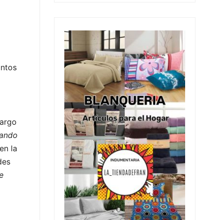
intos
cargo
tando
en la
des
e