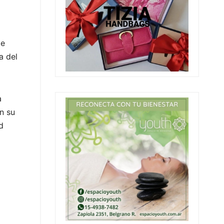
de
a del
a
n su
d