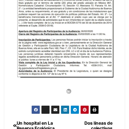
Un hospital en La
Dos líneas de
Navegación
Reserva Ecológica..
colectivos