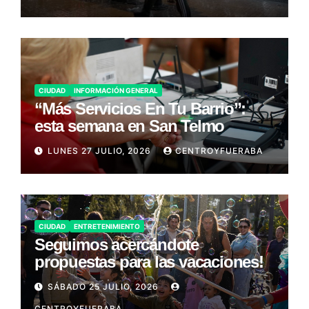
CIUDAD
INFORMACIÓN GENERAL
“Más Servicios En Tu Barrio”:
esta semana en San Telmo
LUNES 27 JULIO, 2026
CENTROYFUERABA
CIUDAD
ENTRETENIMIENTO
Seguimos acercándote
propuestas para las vacaciones!
SÁBADO 25 JULIO, 2026
CENTROYFUERABA