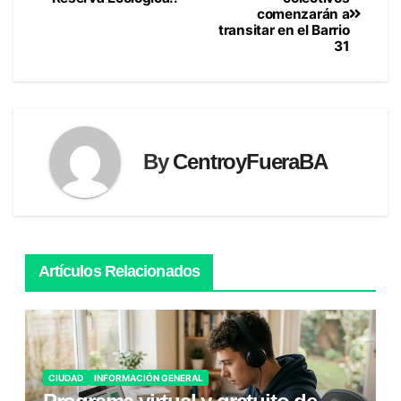
comenzarán a
de
transitar en el Barrio
31
entradas
By
CentroyFueraBA
Artículos Relacionados
CIUDAD
INFORMACIÓN GENERAL