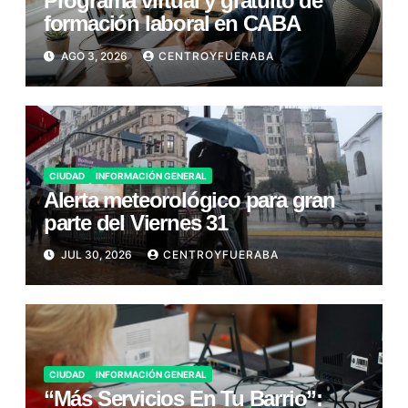
Programa virtual y gratuito de
formación laboral en CABA
AGO 3, 2026
CENTROYFUERABA
CIUDAD
INFORMACIÓN GENERAL
Alerta meteorológico para gran
parte del Viernes 31
JUL 30, 2026
CENTROYFUERABA
CIUDAD
INFORMACIÓN GENERAL
“Más Servicios En Tu Barrio”: