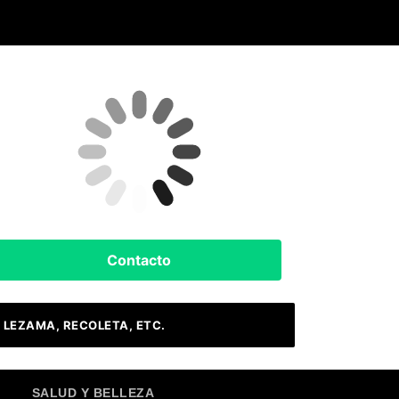
Clima Hoy
Buenos Aires, AR
13
°C
Cielo Claro
Contacto
 LEZAMA, RECOLETA, ETC.
SALUD Y BELLEZA