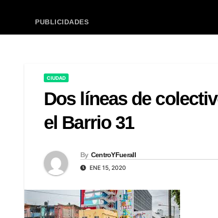
PUBLICIDADES
CIUDAD
Dos líneas de colecti
el Barrio 31
By
CentroYFueraII
ENE 15, 2020