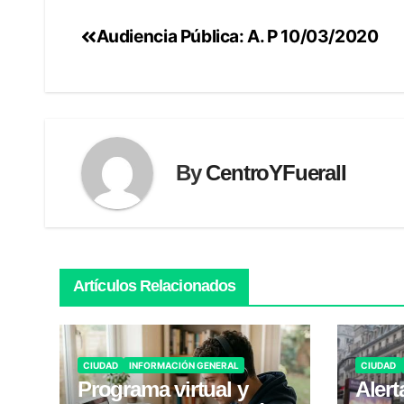
Audiencia Pública: A. P 10/03/2020
Navegación
de
entradas
By
CentroYFueraII
Artículos Relacionados
CIUDAD
INFORMACIÓN GENERAL
CIUDAD
Programa virtual y
Alert