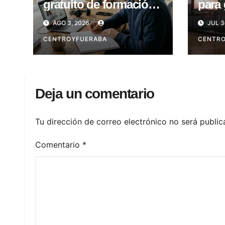
gratuito de formación
para 
laboral en CABA
Viern
AGO 3, 2026
JUL 3
CENTROYFUERABA
CENTR
Deja un comentario
Tu dirección de correo electrónico no será public
Comentario
*