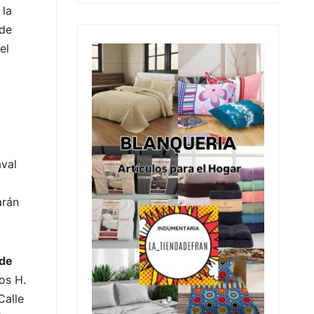
 la
ede
el
aval
arán
 de
os H.
Calle