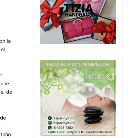
on la
 el
r
 une
 el de
 de
rteño