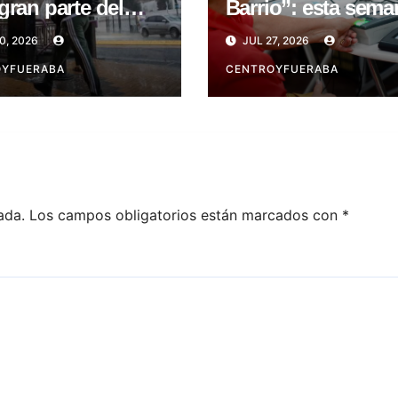
gran parte del
Barrio”: esta sema
es 31
en San Telmo
0, 2026
JUL 27, 2026
OYFUERABA
CENTROYFUERABA
ada.
Los campos obligatorios están marcados con
*