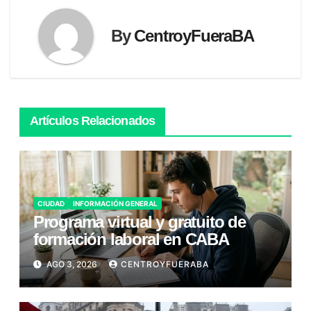
By
CentroyFueraBA
Artículos Relacionados
CIUDAD
INFORMACIÓN GENERAL
Programa virtual y gratuito de
formación laboral en CABA
AGO 3, 2026
CENTROYFUERABA