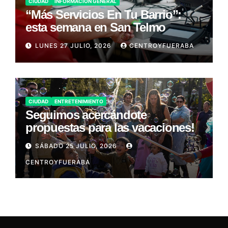
CIUDAD
INFORMACIÓN GENERAL
“Más Servicios En Tu Barrio”:
esta semana en San Telmo
LUNES 27 JULIO, 2026
CENTROYFUERABA
CIUDAD
ENTRETENIMIENTO
Seguimos acercándote
propuestas para las vacaciones!
SÁBADO 25 JULIO, 2026
CENTROYFUERABA