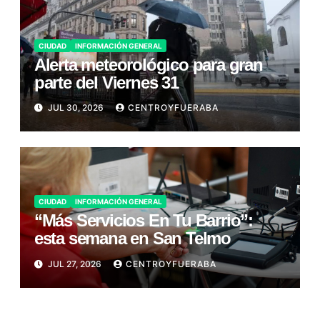
CIUDAD
INFORMACIÓN GENERAL
Alerta meteorológico para gran
parte del Viernes 31
JUL 30, 2026
CENTROYFUERABA
CIUDAD
INFORMACIÓN GENERAL
“Más Servicios En Tu Barrio”:
esta semana en San Telmo
JUL 27, 2026
CENTROYFUERABA