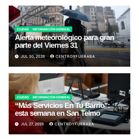
CIUDAD
INFORMACIÓN GENERAL
Alerta meteorológico para gran
parte del Viernes 31
JUL 30, 2026
CENTROYFUERABA
CIUDAD
INFORMACIÓN GENERAL
“Más Servicios En Tu Barrio”:
esta semana en San Telmo
JUL 27, 2026
CENTROYFUERABA