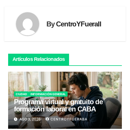
By
CentroYFueraII
Artículos Relacionados
CIUDAD
INFORMACIÓN GENERAL
Programa virtual y gratuito de
formación laboral en CABA
AGO 3, 2026
CENTROYFUERABA