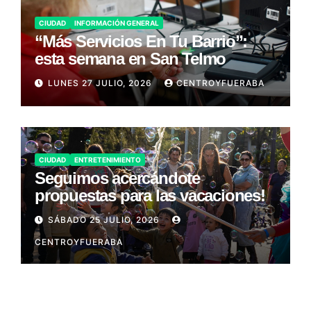
CIUDAD
INFORMACIÓN GENERAL
“Más Servicios En Tu Barrio”:
esta semana en San Telmo
LUNES 27 JULIO, 2026
CENTROYFUERABA
CIUDAD
ENTRETENIMIENTO
Seguimos acercándote
propuestas para las vacaciones!
SÁBADO 25 JULIO, 2026
CENTROYFUERABA