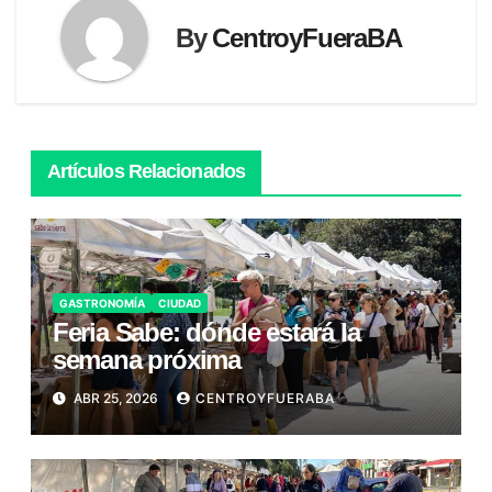
By
CentroyFueraBA
Artículos Relacionados
GASTRONOMÍA
CIUDAD
Feria Sabe: dónde estará la
semana próxima
ABR 25, 2026
CENTROYFUERABA