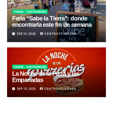
CIUDAD
GASTRONOMÍA
Feria “Sabe la Tierra”: donde
encontrarla este fin de semana
FEB 10, 2026
CENTROYFUERABA
CIUDAD
GASTRONOMÍA
La Noche de la Pizza y las
Empanadas
SEP 15, 2025
CENTROYFUERABA