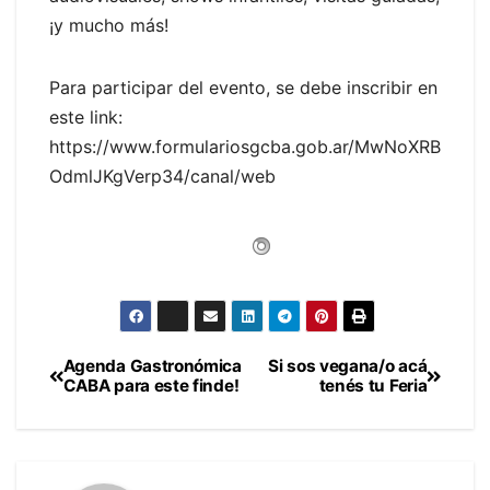
¡y mucho más!
Para participar del evento, se debe inscribir en
este link:
https://www.formulariosgcba.gob.ar/MwNoXRB
OdmlJKgVerp34/canal/web
Agenda Gastronómica
Si sos vegana/o acá
Navegación
CABA para este finde!
tenés tu Feria
de
entradas