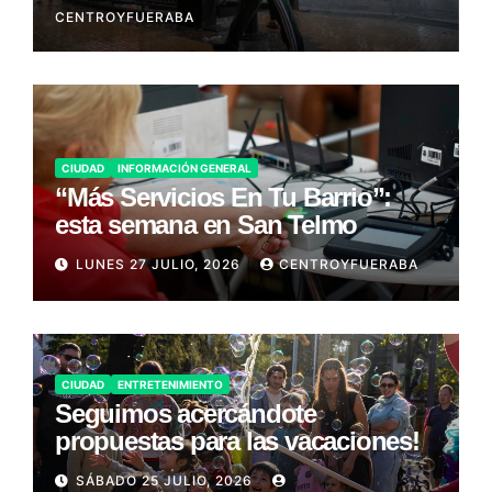
CENTROYFUERABA
CIUDAD
INFORMACIÓN GENERAL
“Más Servicios En Tu Barrio”:
esta semana en San Telmo
LUNES 27 JULIO, 2026
CENTROYFUERABA
CIUDAD
ENTRETENIMIENTO
Seguimos acercándote
propuestas para las vacaciones!
SÁBADO 25 JULIO, 2026