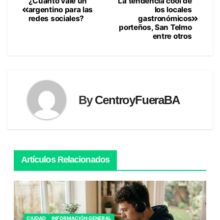
¿Cuánto vale un
La tendencia cool de
Navegación
argentino para las
los locales
redes sociales?
gastronómicos
de
porteños, San Telmo
entre otros
entradas
By
CentroyFueraBA
Artículos Relacionados
CIUDAD
INFORMACIÓN GENERAL