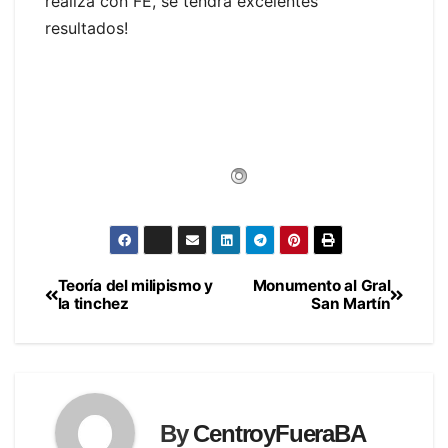
realiza con FE, se tendrá excelentes
resultados!
Teoría del milipismo y
Monumento al Gral
Navegación
la tinchez
San Martín
de
entradas
By
CentroyFueraBA