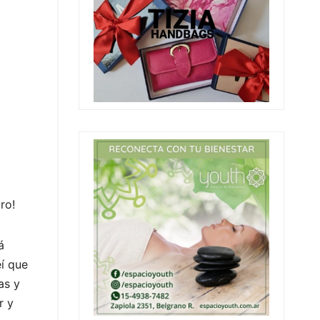
ro!
á
í que
as y
r y