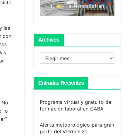
ilito
y las
z con
Archivos
ses
las
Archivos
or
Entradas Recientes
Programa virtual y gratuito de
. No
formación laboral en CABA
o” o
er”,
Alerta meteorológico para gran
parte del Viernes 31