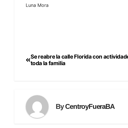
Luna Mora
Se reabre la calle Florida con activida
Navegación
toda la familia
de
entradas
By
CentroyFueraBA