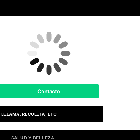
Clima Hoy
Buenos Aires, AR
12
°C
Nubes
Contacto
 LEZAMA, RECOLETA, ETC.
SALUD Y BELLEZA