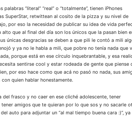
alabras “literal” “real” o “totalmente”, tienen iPhones
 SuperStar, retwittean al cosito de la pizza y su nivel de
o, por eso la necesidad de publicar su idea de vida perfe
 alto que al final del día son los únicos que la pasan bien e
sus únicas desgracias se deben a que pili le contó a mili al
 enojó y ya no le habla a mili, que pobre no tenía nada que 
ada, porque está en ese círculo inquebrantable, y esa real
necesita sentirse cool y estar rodeada de gente que piense
a bien, por eso hace como que acá no pasó no nada, sus ami
n con quien hablar honestamente.
a del frasco y no caer en ese cliché adolescente, tener
 tener amigos que te quieran por lo que sos y no sacarle o
 del auto para adjuntar un “al mal tiempo buena cara :)”, ya