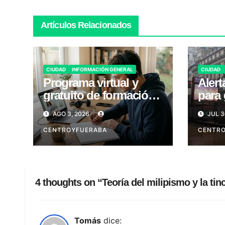
Artículos Relacionados
CIUDAD
INFORMACIÓN GENERAL
CIUDAD
Programa virtual y
Alert
gratuito de formación
para 
laboral en CABA
Viern
AGO 3, 2026
JUL 3
CENTROYFUERABA
CENTR
4 thoughts on “Teoría del milipismo y la tin
Tomás
dice: