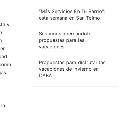
“Más Servicios En Tu Barrio”:
esta semana en San Telmo
cta y
n
Seguimos acercándote
propuestas para las
go
vacaciones!
ver
idad
Propuestas para disfrutar las
 como
vacaciones de invierno en
gas
CABA
tra