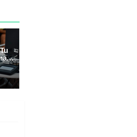
 Tu
na