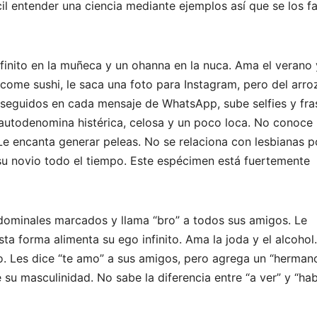
l entender una ciencia mediante ejemplos así que se los fac
infinito en la muñeca y un ohanna en la nuca. Ama el verano 
come sushi, le saca una foto para Instagram, pero del arro
s seguidos en cada mensaje de WhatsApp, sube selfies y fra
e autodenomina histérica, celosa y un poco loca. No conoce 
Le encanta generar peleas. No se relaciona con lesbianas p
su novio todo el tiempo. Este espécimen está fuertemente
abdominales marcados y llama “bro” a todos sus amigos. Le
sta forma alimenta su ego infinito. Ama la joda y el alcohol
o. Les dice “te amo” a sus amigos, pero agrega un “herman
e su masculinidad. No sabe la diferencia entre “a ver” y “hab