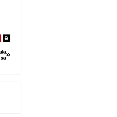
ala
asa